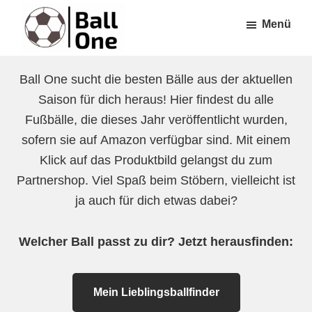
Zum
Zur
Menü
Inhalt
Fußzeile
springen
springen
Ball
Nonstop
One
Ball One sucht die besten Bälle aus der aktuellen
Fußball!
Saison für dich heraus! Hier findest du alle
Fußbälle, die dieses Jahr veröffentlicht wurden,
sofern sie auf Amazon verfügbar sind. Mit einem
Klick auf das Produktbild gelangst du zum
Partnershop. Viel Spaß beim Stöbern, vielleicht ist
ja auch für dich etwas dabei?
Welcher Ball passt zu dir? Jetzt herausfinden:
Mein Lieblingsballfinder