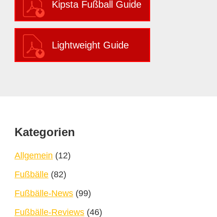
Kipsta Fußball Guide
Lightweight Guide
Footer
Kategorien
Allgemein
(12)
Fußbälle
(82)
Fußbälle-News
(99)
Fußbälle-Reviews
(46)