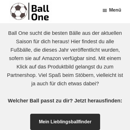
Zum
Zur
Menü
Inhalt
Fußzeile
springen
springen
Ball
Nonstop
One
Ball One sucht die besten Bälle aus der aktuellen
Fußball!
Saison für dich heraus! Hier findest du alle
Fußbälle, die dieses Jahr veröffentlicht wurden,
sofern sie auf Amazon verfügbar sind. Mit einem
Klick auf das Produktbild gelangst du zum
Partnershop. Viel Spaß beim Stöbern, vielleicht ist
ja auch für dich etwas dabei?
Welcher Ball passt zu dir? Jetzt herausfinden:
Mein Lieblingsballfinder