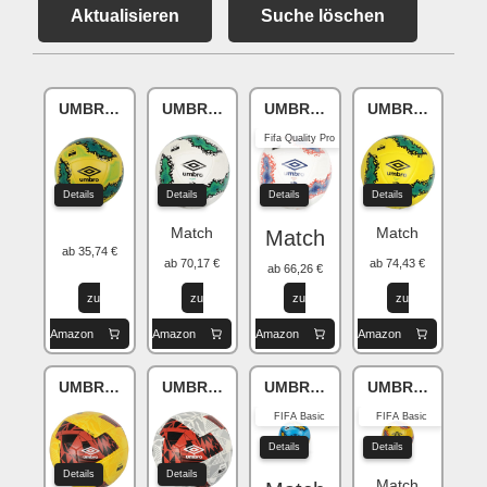
Aktualisieren
Suche löschen
UMBRO Neo Swerve
UMBRO Neo Swerve
UMBRO Neo Swerve
UMBRO Neo Sw
Fifa Quality Pro
Details
Details
Details
Details
Match
Match
Match
ab 35,74 €
ab 70,17 €
ab 74,43 €
ab 66,26 €
zu
zu
zu
zu
Amazon
Amazon
Amazon
Amazon
UMBRO Neo Swerve
UMBRO Neo Swerve
UMBRO Neo Swerve
UMBRO Neo Sw
FIFA Basic
FIFA Basic
Details
Details
Details
Details
Match