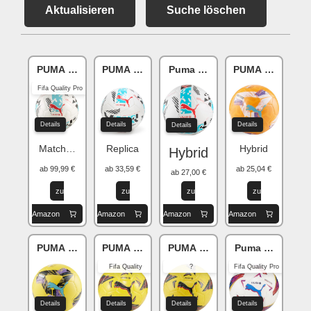
Aktualisieren
Suche löschen
PUMA Orbita LaLiga 1
PUMA Orbita LaLiga 1
Puma Orbita LaLiga
PUMA Orbita La
Fifa Quality Pro
Details
Details
Details
Details
Matchball
Replica
Hybrid
Hybrid
ab 99,99 €
ab 33,59 €
ab 25,04 €
ab 27,00 €
zu
zu
zu
zu
Amazon
Amazon
Amazon
Amazon
PUMA Orbita LaLiga 1
PUMA Orbita LaLiga
PUMA Orbita LaLiga 1
Puma Orbita LaL
Fifa Quality
?
Fifa Quality Pro
Details
Details
Details
Details