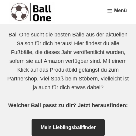
Zum
Zur
Menü
Inhalt
Fußzeile
springen
springen
Ball
Nonstop
One
Ball One sucht die besten Bälle aus der aktuellen
Fußball!
Saison für dich heraus! Hier findest du alle
Fußbälle, die dieses Jahr veröffentlicht wurden,
sofern sie auf Amazon verfügbar sind. Mit einem
Klick auf das Produktbild gelangst du zum
Partnershop. Viel Spaß beim Stöbern, vielleicht ist
ja auch für dich etwas dabei?
Welcher Ball passt zu dir? Jetzt herausfinden:
Mein Lieblingsballfinder