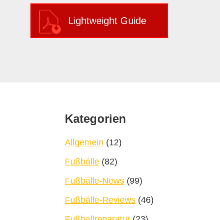
Lightweight Guide
Footer
Kategorien
Allgemein
(12)
Fußbälle
(82)
Fußbälle-News
(99)
Fußbälle-Reviews
(46)
Fußballreparatur
(23)