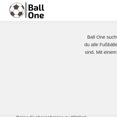
Zur
Zum
Zur
Hauptnavigation
Inhalt
Fußzeile
springen
springen
springen
Ball
Nonstop
One
Fußball!
Ball One sucht
du alle Fußbäll
sind. Mit einem