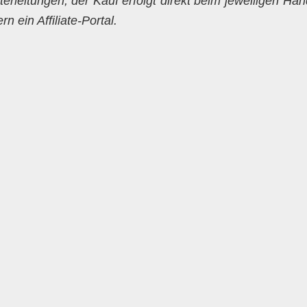
erleitungen; der Kauf erfolgt direkt beim jeweiligen Hän
 ein Affiliate-Portal.