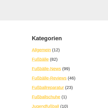
Footer
Kategorien
Allgemein
(12)
Fußbälle
(82)
Fußbälle-News
(99)
Fußbälle-Reviews
(46)
Fußballreparatur
(23)
Fußballschuhe
(1)
Jugendfußball
(10)