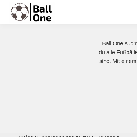
Zur
Zum
Zur
Hauptnavigation
Inhalt
Fußzeile
springen
springen
springen
Ball
Nonstop
One
Fußball!
Ball One sucht
du alle Fußbäll
sind. Mit einem