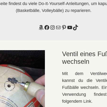
eite findest du viele Do-It-Yourself-Anleitungen, um kap
(Basketbälle, Volleybälle) zu reparieren.
Amazon
Facebook
Instagram
E-Mail
Pinterest
YouTube
TikTok
Ventil eines Fu
wechseln
Mit dem Ventilwec
kannst du die Venti
Fußbälle wechseln. Ein
Verwendung finde
folgendem Link.