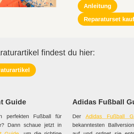
Anleitung
Reparaturset kau
aturartikel findest du hier:
aturartikel
t Guide
Adidas Fußball G
 perfekten Fußball für
Der
Adidas Fußball G
ge? Dann schaue jetzt in
bekanntesten Ballversi
ht Guide
, um die richtige
auf und ordnet sie ent