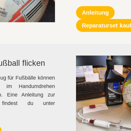
Anleitung
Reparaturset kau
ßball flicken
eug für Fußbälle können
er im Handumdrehen
n. Eine Anleitung zur
 findest du unter
.