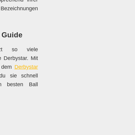
n Bezeichnungen
l Guide
tzt so viele
 Derbystar. Mit
us dem
Derbystar
u sie schnell
n besten Ball