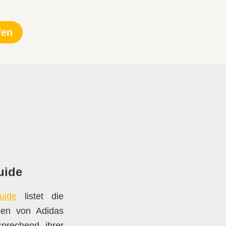
fen
uide
uide
listet die
onen von Adidas
sprechend ihrer