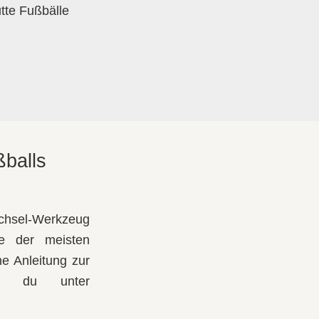
utte Fußbälle
ßballs
hsel-Werkzeug
le der meisten
e Anleitung zur
st du unter