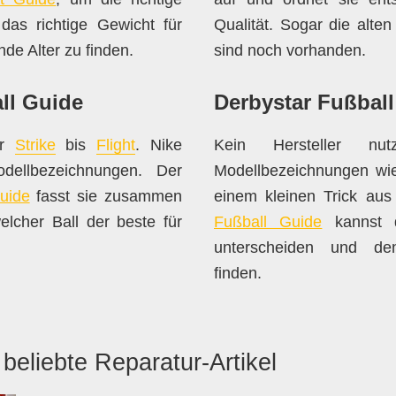
das richtige Gewicht für
Qualität. Sogar die alte
de Alter zu finden.
sind noch vorhanden.
ll Guide
Derbystar Fußbal
er
Strike
bis
Flight
. Nike
Kein Hersteller nu
odellbezeichnungen. Der
Modellbezeichnungen wie
uide
fasst sie zusammen
einem kleinen Trick a
elcher Ball der beste für
Fußball Guide
kannst d
unterscheiden und de
finden.
beliebte Reparatur-Artikel