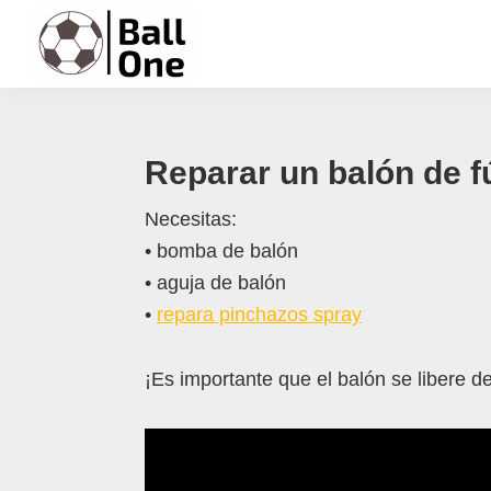
Saltar
Saltar
Saltar
Saltar
a
al
a
al
la
contenido
la
pie
Ball
Nonstop
navegación
principal
barra
de
One
Fútbol!
principal
lateral
página
Reparar un balón de f
principal
Necesitas:
• bomba de balón
• aguja de balón
•
repara pinchazos spray
¡Es importante que el balón se libere d