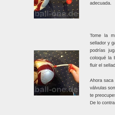
adecuada.
Tome la ma
sellador y 
podrías jug
coloqué la 
fluir el sell
Ahora saca 
válvulas so
te preocupe
De lo contra