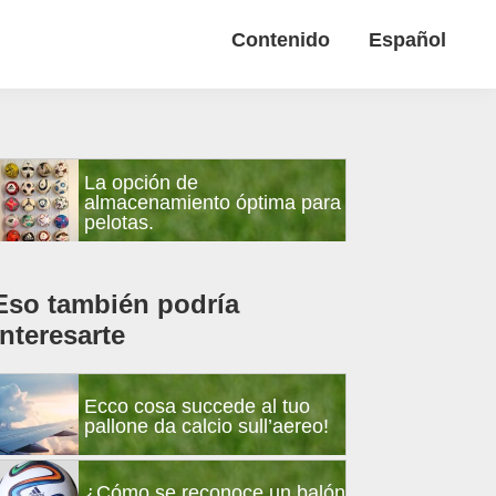
Contenido
Español
Barra
La opción de
lateral
almacenamiento óptima para
pelotas.
principal
Eso también podría
interesarte
Ecco cosa succede al tuo
pallone da calcio sull’aereo!
¿Cómo se reconoce un balón