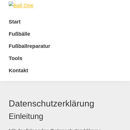
Zur
Zum
Zur
Hauptnavigation
Inhalt
Fußzeile
Ball
Nonstop
One
springen
springen
springen
Start
Fußball!
Fußbälle
Fußballreparatur
Tools
Kontakt
Datenschutzerklärung
Einleitung