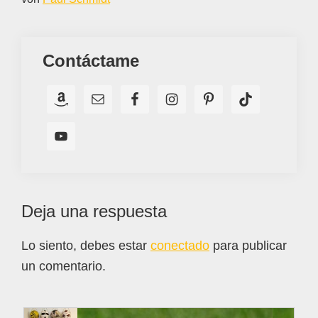
Contáctame
Interacciones
Deja una respuesta
con
Lo siento, debes estar
conectado
para publicar
los
un comentario.
lectores
Barra