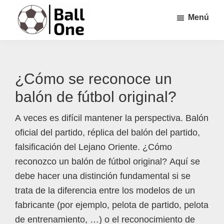
Saltar
Saltar
Saltar
Menú
al
a
al
contenido
la
pie
Ball
Nonstop
principal
barra
de
One
Fútbol!
lateral
página
¿Cómo se reconoce un
principal
balón de fútbol original?
A veces es difícil mantener la perspectiva. Balón
oficial del partido, réplica del balón del partido,
falsificación del Lejano Oriente. ¿Cómo
reconozco un balón de fútbol original? Aquí se
debe hacer una distinción fundamental si se
trata de la diferencia entre los modelos de un
fabricante (por ejemplo, pelota de partido, pelota
de entrenamiento, …) o el reconocimiento de