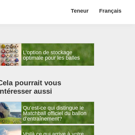
Teneur
Français
Barre
L’option de stockage
latérale
optimale pour les balles
principale
Cela pourrait vous
intéresser aussi
Qu’est-ce qui distingue le
Matchball officiel du ballon
d’entraînement?
Voilà ce qui arrive à votre