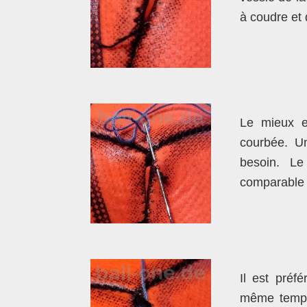
à coudre et 
Le mieux e
courbée. Un
besoin. Le 
comparable à 
Il est préfé
même temps