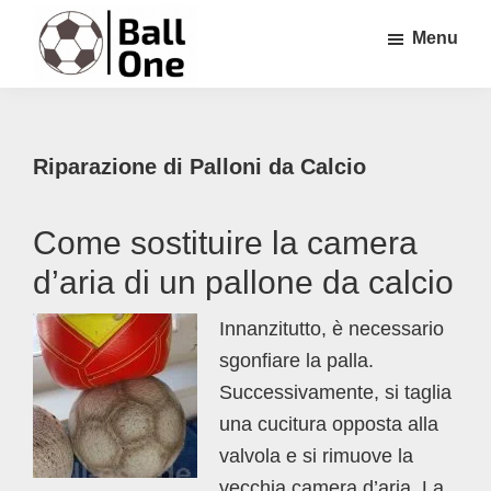
Passa
Passa
Passa
Menu
al
alla
al
contenuto
barra
piè
Ball
Nonstop
principale
laterale
di
One
Calcio!
primaria
pagina
Riparazione di Palloni da Calcio
Come sostituire la camera
d’aria di un pallone da calcio
Innanzitutto, è necessario
sgonfiare la palla.
Successivamente, si taglia
una cucitura opposta alla
valvola e si rimuove la
vecchia camera d’aria. La