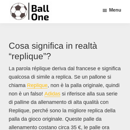
Passa
Passa
Passa
Menu
al
alla
al
contenuto
barra
piè
Ball
Nonstop
principale
laterale
di
One
Calcio!
primaria
pagina
Cosa significa in realtà
“replique”?
La parola réplique deriva dal francese e significa
qualcosa di simile a replica. Se un pallone si
chiama
Replique
, non è la palla originale, quindi
non è un falso!
Adidas
si riferisce alla sua serie
di palline da allenamento di alta qualità con
Replique, perché sono la migliore replica della
palla da gioco originale. Queste palle da
allenamento costano circa 35 €, le palle ora