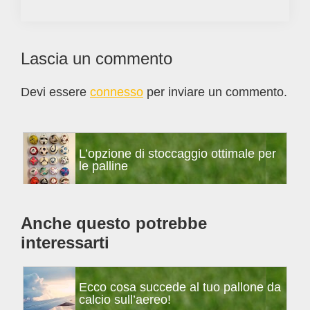
Interazioni
Lascia un commento
del
Devi essere
connesso
per inviare un commento.
lettore
Barra
L’opzione di stoccaggio ottimale per
laterale
le palline
primaria
Anche questo potrebbe
interessarti
Ecco cosa succede al tuo pallone da
calcio sull’aereo!