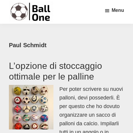
Passa
Passa
Passa
Menu
al
alla
al
contenuto
barra
piè
Ball
Nonstop
principale
laterale
di
One
Calcio!
primaria
pagina
Paul Schmidt
L’opzione di stoccaggio
ottimale per le palline
Per poter scrivere su nuovi
palloni, devi possederli. È
per questo che ho dovuto
organizzare un sacco di
palloni da calcio. Impilarli
tutti in un angolo o in