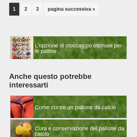
Pagina
Pagina
Pagina
Vai
1
2
3
pagina successiva »
alla
Barra
L’opzione di stoccaggio ottimale per
laterale
le palline
primaria
Anche questo potrebbe
interessarti
Come cucire un pallone da calcio
Cura e conservazione del pallone da
calcio