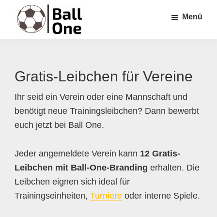
Zum
Zur
Zur
Menü
Inhalt
Seitenspalte
Fußzeile
springen
springen
springen
Ball
Nonstop
One
Fußball!
Gratis-Leibchen für Vereine
Ihr seid ein Verein oder eine Mannschaft und
benötigt neue Trainingsleibchen? Dann bewerbt
euch jetzt bei Ball One.
Jeder angemeldete Verein kann
12 Gratis-
Leibchen mit Ball-One-Branding
erhalten. Die
Leibchen eignen sich ideal für
Trainingseinheiten,
Turniere
oder interne Spiele.