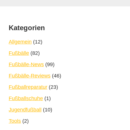
Footer
Kategorien
Allgemein
(12)
Fußbälle
(82)
Fußbälle-News
(99)
Fußbälle-Reviews
(46)
Fußballreparatur
(23)
Fußballschuhe
(1)
Jugendfußball
(10)
Tools
(2)