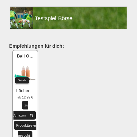
Testspiel-Börse
Empfehlungen für dich:
Ball One Reparaturset
Details
Löcher flicken
ab 12,99 €
zu
Amazon
Produkttester
gesucht