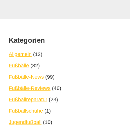
Footer
Kategorien
Allgemein
(12)
Fußbälle
(82)
Fußbälle-News
(99)
Fußbälle-Reviews
(46)
Fußballreparatur
(23)
Fußballschuhe
(1)
Jugendfußball
(10)