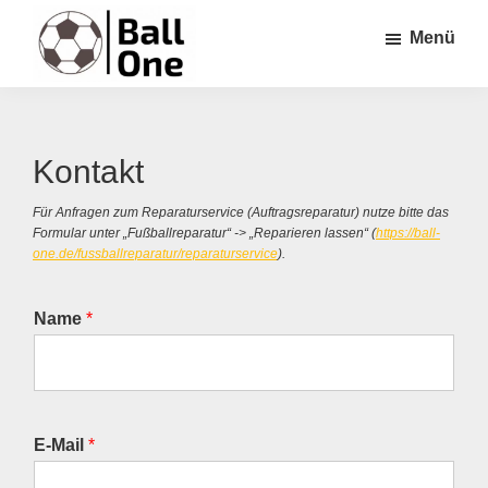
Zum
Zur
Zur
Menü
Inhalt
Seitenspalte
Fußzeile
springen
springen
springen
Ball
Nonstop
One
Fußball!
Kontakt
Für Anfragen zum Reparaturservice (Auftragsreparatur) nutze bitte das
Formular unter „Fußballreparatur“ -> „Reparieren lassen“ (
https://ball-
one.de/fussballreparatur/reparaturservice
).
Name
*
E-Mail
*