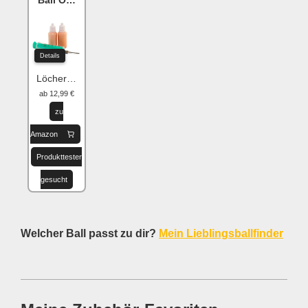
Ball One Reparaturset
Details
Löcher flicken
ab 12,99 €
zu
Amazon
Produkttester
gesucht
Welcher Ball passt zu dir?
Mein Lieblingsballfinder