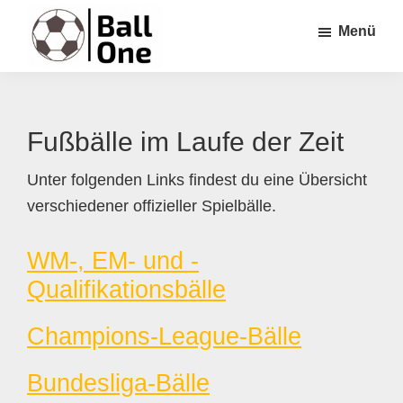
Zum
Zur
Zur
Menü
Inhalt
Seitenspalte
Fußzeile
springen
springen
springen
Ball
Nonstop
One
Fußball!
Fußbälle im Laufe der Zeit
Unter folgenden Links findest du eine Übersicht
verschiedener offizieller Spielbälle.
WM-, EM- und -
Qualifikationsbälle
Champions-League-Bälle
Bundesliga-Bälle