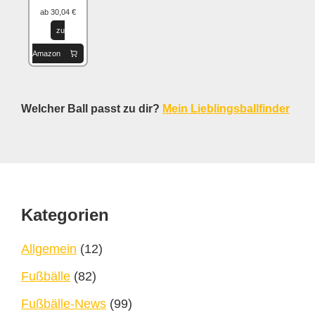
ab 30,04 €
zu
Amazon
Welcher Ball passt zu dir?
Mein Lieblingsballfinder
Footer
Kategorien
Allgemein
(12)
Fußbälle
(82)
Fußbälle-News
(99)