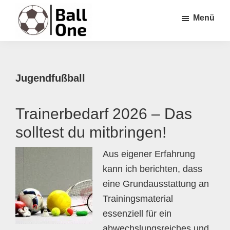
Zum
Zur
Zur
Menü
Inhalt
Seitenspalte
Fußzeile
springen
springen
springen
Ball
Nonstop
One
Fußball!
Jugendfußball
Trainerbedarf 2026 – Das
solltest du mitbringen!
Aus eigener Erfahrung
kann ich berichten, dass
eine Grundausstattung an
Trainingsmaterial
essenziell für ein
abwechslungsreiches und