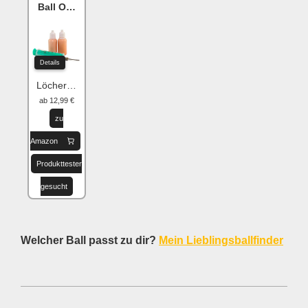
Ball One Reparaturset
Details
Löcher flicken
ab 12,99 €
zu
Amazon
Produkttester
gesucht
Welcher Ball passt zu dir?
Mein Lieblingsballfinder