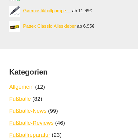
Gymnastikballpumpe ...
ab 11,99€
Pattex Classic Alleskleber
ab 6,95€
Footer
Kategorien
Allgemein
(12)
Fußbälle
(82)
Fußbälle-News
(99)
Fußbälle-Reviews
(46)
Fußballreparatur
(23)