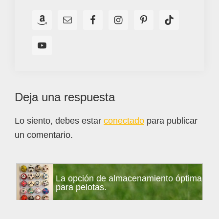
Interacciones
Deja una respuesta
con
Lo siento, debes estar
conectado
para publicar
los
un comentario.
lectores
Barra
La opción de almacenamiento óptima
lateral
para pelotas.
principal