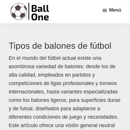
Saltar
Saltar
Saltar
Menú
al
a
al
contenido
la
pie
Ball
Nonstop
principal
barra
de
One
Fútbol!
lateral
página
Tipos de balones de fútbol
principal
En el mundo del fútbol actual existe una
asombrosa variedad de balones: desde los de
alta calidad, empleados en partidos y
competiciones de ligas profesionales y torneos
internacionales, hasta variantes especializadas
como los balones ligeros, para superficies duras
y de futsal, diseñados para adaptarse a
diferentes condiciones de juego y necesidades.
Este artículo ofrece una visión general neutral