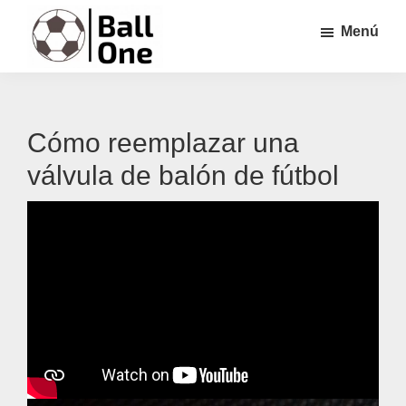
Saltar
Saltar
Saltar
Menú
al
a
al
contenido
la
pie
Ball
Nonstop
principal
barra
de
One
Fútbol!
lateral
página
Cómo reemplazar una
principal
válvula de balón de fútbol