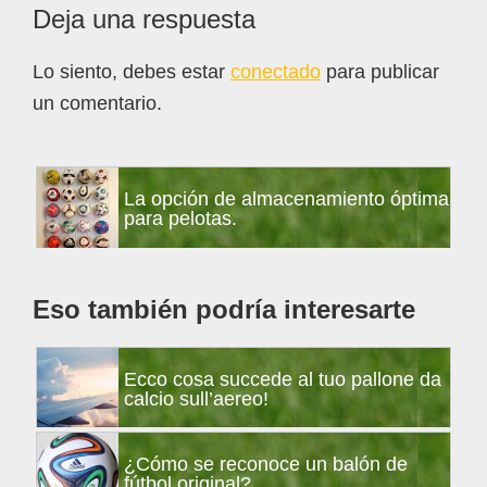
Interacciones
Deja una respuesta
con
Lo siento, debes estar
conectado
para publicar
los
un comentario.
lectores
Barra
La opción de almacenamiento óptima
lateral
para pelotas.
principal
Eso también podría interesarte
Ecco cosa succede al tuo pallone da
calcio sull’aereo!
¿Cómo se reconoce un balón de
fútbol original?