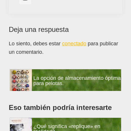
Interacciones
Deja una respuesta
con
Lo siento, debes estar
conectado
para publicar
los
un comentario.
lectores
Barra
La opción de almacenamiento óptima
lateral
para pelotas.
principal
Eso también podría interesarte
¿Qué significa «replique» en