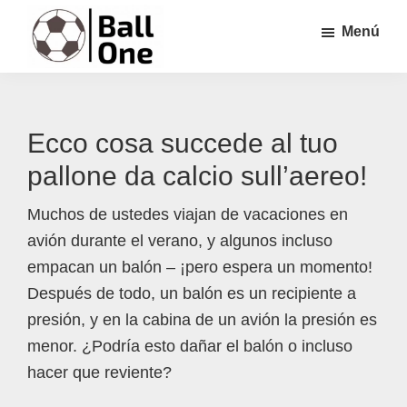
Saltar
Saltar
Saltar
Menú
al
a
al
contenido
la
pie
Ball
Nonstop
principal
barra
de
One
Fútbol!
lateral
página
Ecco cosa succede al tuo
principal
pallone da calcio sull’aereo!
Muchos de ustedes viajan de vacaciones en
avión durante el verano, y algunos incluso
empacan un balón – ¡pero espera un momento!
Después de todo, un balón es un recipiente a
presión, y en la cabina de un avión la presión es
menor. ¿Podría esto dañar el balón o incluso
hacer que reviente?