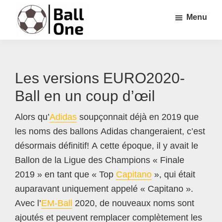
Passer
Passer
Passer
Menu
au
à
au
contenu
la
pied
Ball
Nonstop
principal
barre
de
One
Football!
latérale
page
Les versions EURO2020-
principale
Ball en un coup d’œil
Alors qu’
Adidas
soupçonnait déjà en 2019 que
les noms des ballons Adidas changeraient, c’est
désormais définitif! A cette époque, il y avait le
Ballon de la Ligue des Champions « Finale
2019 » en tant que « Top
Capitano
», qui était
auparavant uniquement appelé « Capitano ».
Avec l’
EM-Ball
2020, de nouveaux noms sont
ajoutés et peuvent remplacer complètement les