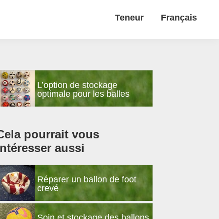
Teneur
Français
Barre
L’option de stockage
latérale
optimale pour les balles
principale
Cela pourrait vous
intéresser aussi
Réparer un ballon de foot
crevé
Soin et stockage des ballons