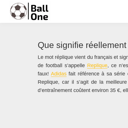
Passer
Passer
Passer
Passer
à
au
à
au
la
contenu
la
pied
Ball
Nonstop
navigation
principal
barre
de
One
Football!
principale
latérale
page
Que signifie réellement
principale
Le mot réplique vient du français et si
de football s’appelle
Replique
, ce n’e
faux!
Adidas
fait référence à sa série
Replique, car il s’agit de la meilleur
d’entraînement coûtent environ 35 €, el