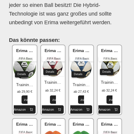
jeder so einen Ball besitzt! Die Hybrid-
Technologie ist was ganz großes und sollte
unbedingt von Erima weitergeführt werden.
Das könnte passen:
Erima HYBRID
Erima HYBRID
Erima Hybrid
Erima HYBRID
FIFA Basic
FIFA Basic
FIFA Basic
FIFA Basic
Details
Details
Details
Details
Training 2.0
Training 2.0
Training 2.0
Training 2.0
ab 32,24 €
ab 32,24 €
ab 29,90 €
ab 27,43 €
zu
zu
zu
zu
Amazon
Amazon
Amazon
Amazon
Erima HYBRID
Erima HYBRID
Erima Hybrid
Erima Hybrid
FIFA Basic
FIFA Basic