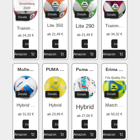
Empfehlung
2026!
Details
Details
Details
Details
Lite 350
Training 2.0
Lite 290
Training 2.0
ab 21,49 €
ab 34,32 €
ab 21,49 €
ab 24,20 €
zu
zu
zu
zu
Amazon
Amazon
Amazon
Amazon
Molten Vantaggio 3150
PUMA Orbita Liga F
Puma Orbita LaLiga
Erima Hybrid
Fifa Quality Pro
Details
Details
Details
Details
Hybrid Advanced Bonded
Hybrid
Match Snow
Hybrid
ab 31,92 €
ab 23,99 €
ab 50,02 €
ab 27,00 €
zu
zu
zu
zu
Amazon
Amazon
Amazon
Amazon