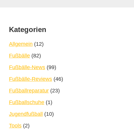
Footer
Kategorien
Allgemein
(12)
Fußbälle
(82)
Fußbälle-News
(99)
Fußbälle-Reviews
(46)
Fußballreparatur
(23)
Fußballschuhe
(1)
Jugendfußball
(10)
Tools
(2)