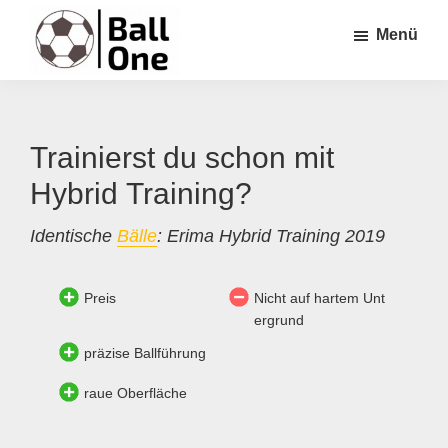
Zum
Zur
Zur
Menü
Inhalt
Seitenspalte
Fußzeile
springen
springen
springen
Ball
Nonstop
One
Fußball!
Trainierst du schon mit
Hybrid Training?
Identische
Bälle
: Erima Hybrid Training 2019
Preis
Nicht auf hartem Unt
ergrund
präzise Ballführung
raue Oberfläche