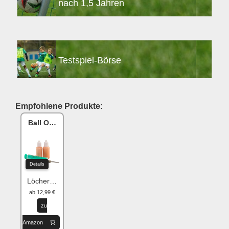
nach 1,5 Jahren
Testspiel-Börse
Empfohlene Produkte:
Ball One Reparaturset
Details
Löcher flicken
ab 12,99 €
zu
Amazon