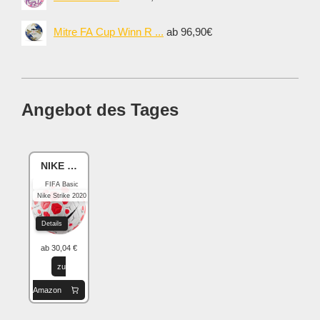
Mitre FA Cup Winn R ...
ab 96,90€
Angebot des Tages
NIKE Academy
FIFA Basic
Nike Strike 2020
Details
ab 30,04 €
zu
Amazon