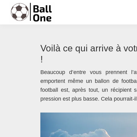
Passer
Passer
Passer
Passer
à
au
à
au
la
contenu
la
pied
Ball
Nonstop
navigation
principal
barre
de
One
Football!
principale
latérale
page
Voilà ce qui arrive à vo
principale
!
Beaucoup d’entre vous prennent l’a
emportent même un ballon de footbal
football est, après tout, un récipient
pression est plus basse. Cela pourrait-i