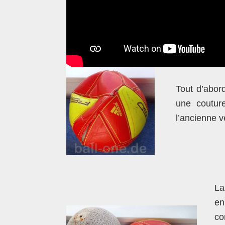
Tout d’abord
une coutur
l’ancienne ve
La
en
co