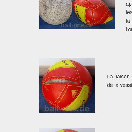
ap
le
la
l’
La liaison 
de la vessi