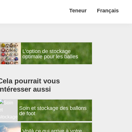
Teneur
Français
Barre
L’option de stockage
latérale
optimale pour les balles
principale
Cela pourrait vous
intéresser aussi
Soin et stockage des ballons
de foot
Voilà ce qui arrive à votre