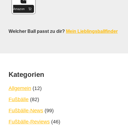
Amazon
Welcher Ball passt zu dir?
Mein Lieblingsballfinder
Footer
Kategorien
Allgemein
(12)
Fußbälle
(82)
Fußbälle-News
(99)
Fußbälle-Reviews
(46)