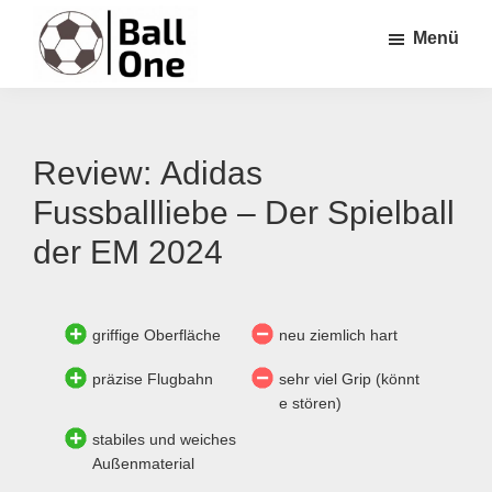
Zum
Zur
Zur
Menü
Inhalt
Seitenspalte
Fußzeile
springen
springen
springen
Ball
Nonstop
One
Fußball!
Review: Adidas
Fussballliebe – Der Spielball
der EM 2024
griffige Oberfläche
neu ziemlich hart
präzise Flugbahn
sehr viel Grip (könnt
e stören)
stabiles und weiches
Außenmaterial