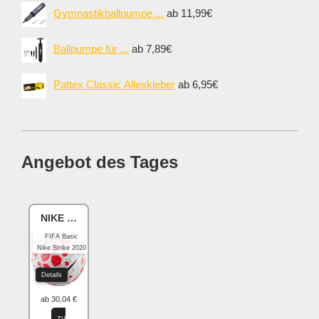
Gymnastikballpumpe ...
ab 11,99€
Ballpumpe für ...
ab 7,89€
Pattex Classic Alleskleber
ab 6,95€
Angebot des Tages
NIKE Academy
FIFA Basic
Nike Strike 2020
Details
ab 30,04 €
zu