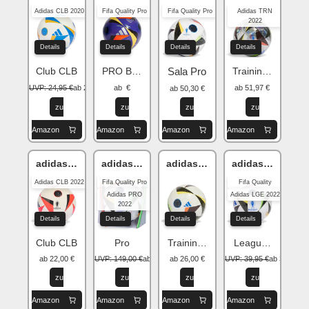
Adidas CLB 2020
Fifa Quality Pro
Fifa Quality Pro
Adidas TRN
2022
Details
Details
Details
Details
Club CLB
PRO Beach
Sala Pro
Training TRN
UVP: 24,95 €
ab 20,46 €
ab €
ab 51,97 €
ab 50,30 €
zu
zu
zu
zu
Amazon
Amazon
Amazon
Amazon
adidas Fussballliebe EURO24
adidas Fussballliebe EURO24
adidas Fussballliebe EURO24
adidas Fussball
Adidas CLB 2022
Fifa Quality Pro
Fifa Quality
Adidas PRO
Adidas LGE 2022
2022
Details
Details
Details
Details
Club CLB
Pro
Training Sala
League LGE
ab 22,00 €
UVP: 149,00 €
ab 99,99 €
ab 26,00 €
UVP: 39,95 €
ab 32,00 €
zu
zu
zu
zu
Amazon
Amazon
Amazon
Amazon