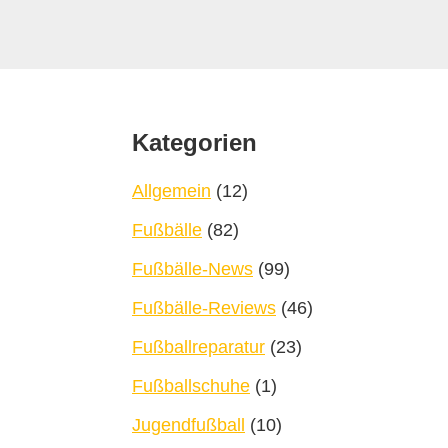
Footer
Kategorien
Allgemein
(12)
Fußbälle
(82)
Fußbälle-News
(99)
Fußbälle-Reviews
(46)
Fußballreparatur
(23)
Fußballschuhe
(1)
Jugendfußball
(10)