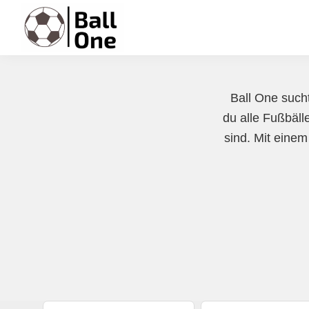
Zur
Zum
Zur
Hauptnavigation
Inhalt
Fußzeile
springen
springen
springen
Ball
Nonstop
One
Fußball!
Ball One sucht
du alle Fußbälle
sind. Mit einem