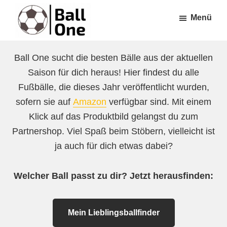
Zum
Zur
Menü
Inhalt
Fußzeile
springen
springen
Ball
Nonstop
One
Ball One sucht die besten Bälle aus der aktuellen
Fußball!
Saison für dich heraus! Hier findest du alle
Fußbälle, die dieses Jahr veröffentlicht wurden,
sofern sie auf
Amazon
verfügbar sind. Mit einem
Klick auf das Produktbild gelangst du zum
Partnershop. Viel Spaß beim Stöbern, vielleicht ist
ja auch für dich etwas dabei?
Welcher Ball passt zu dir? Jetzt herausfinden:
Mein Lieblingsballfinder