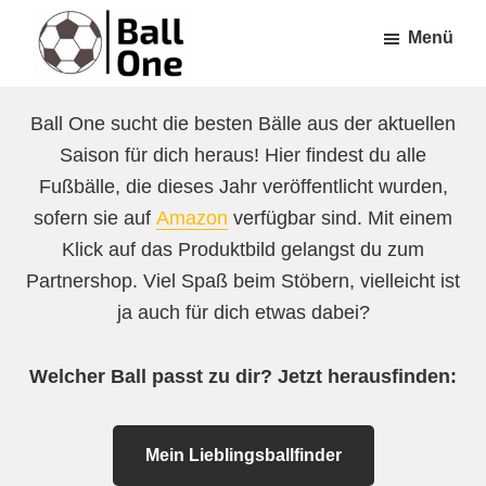
Zum
Zur
Menü
Inhalt
Fußzeile
springen
springen
Ball
Nonstop
One
Ball One sucht die besten Bälle aus der aktuellen
Fußball!
Saison für dich heraus! Hier findest du alle
Fußbälle, die dieses Jahr veröffentlicht wurden,
sofern sie auf
Amazon
verfügbar sind. Mit einem
Klick auf das Produktbild gelangst du zum
Partnershop. Viel Spaß beim Stöbern, vielleicht ist
ja auch für dich etwas dabei?
Welcher Ball passt zu dir? Jetzt herausfinden:
Mein Lieblingsballfinder