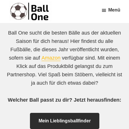
Zum
Zur
Menü
Inhalt
Fußzeile
springen
springen
Ball
Nonstop
One
Ball One sucht die besten Bälle aus der aktuellen
Fußball!
Saison für dich heraus! Hier findest du alle
Fußbälle, die dieses Jahr veröffentlicht wurden,
sofern sie auf
Amazon
verfügbar sind. Mit einem
Klick auf das Produktbild gelangst du zum
Partnershop. Viel Spaß beim Stöbern, vielleicht ist
ja auch für dich etwas dabei?
Welcher Ball passt zu dir? Jetzt herausfinden:
Mein Lieblingsballfinder