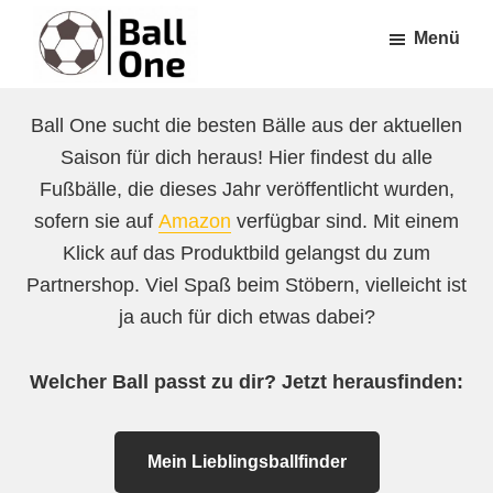
Zum
Zur
Menü
Inhalt
Fußzeile
springen
springen
Ball
Nonstop
One
Ball One sucht die besten Bälle aus der aktuellen
Fußball!
Saison für dich heraus! Hier findest du alle
Fußbälle, die dieses Jahr veröffentlicht wurden,
sofern sie auf
Amazon
verfügbar sind. Mit einem
Klick auf das Produktbild gelangst du zum
Partnershop. Viel Spaß beim Stöbern, vielleicht ist
ja auch für dich etwas dabei?
Welcher Ball passt zu dir? Jetzt herausfinden:
Mein Lieblingsballfinder