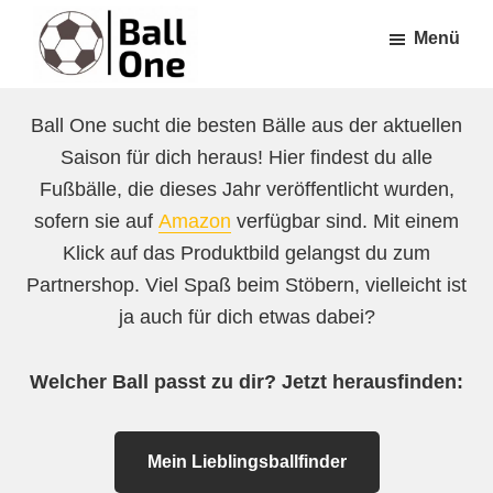
Zum
Zur
Menü
Inhalt
Fußzeile
springen
springen
Ball
Nonstop
One
Ball One sucht die besten Bälle aus der aktuellen
Fußball!
Saison für dich heraus! Hier findest du alle
Fußbälle, die dieses Jahr veröffentlicht wurden,
sofern sie auf
Amazon
verfügbar sind. Mit einem
Klick auf das Produktbild gelangst du zum
Partnershop. Viel Spaß beim Stöbern, vielleicht ist
ja auch für dich etwas dabei?
Welcher Ball passt zu dir? Jetzt herausfinden:
Mein Lieblingsballfinder