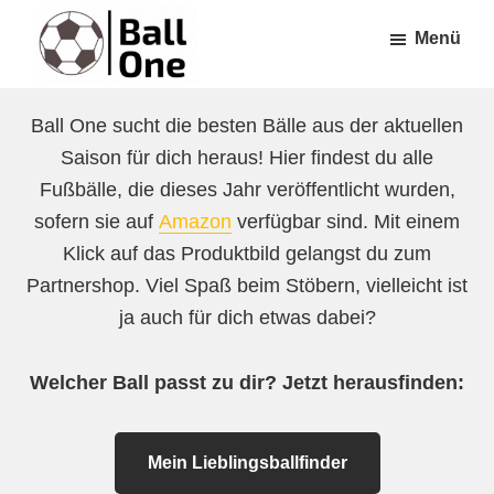
Zum
Zur
Menü
Inhalt
Fußzeile
springen
springen
Ball
Nonstop
One
Ball One sucht die besten Bälle aus der aktuellen
Fußball!
Saison für dich heraus! Hier findest du alle
Fußbälle, die dieses Jahr veröffentlicht wurden,
sofern sie auf
Amazon
verfügbar sind. Mit einem
Klick auf das Produktbild gelangst du zum
Partnershop. Viel Spaß beim Stöbern, vielleicht ist
ja auch für dich etwas dabei?
Welcher Ball passt zu dir? Jetzt herausfinden:
Mein Lieblingsballfinder