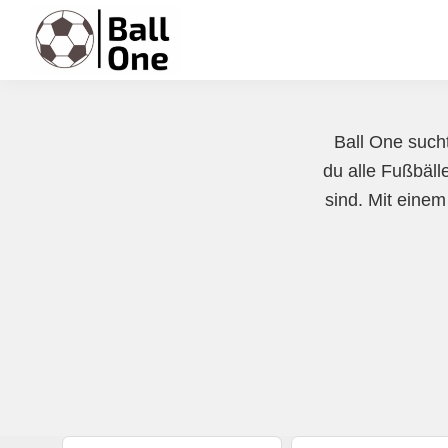
Zur
Zum
Zur
Hauptnavigation
Inhalt
Fußzeile
springen
springen
springen
Ball
Nonstop
One
Fußball!
Ball One sucht
du alle Fußbälle
sind. Mit einem