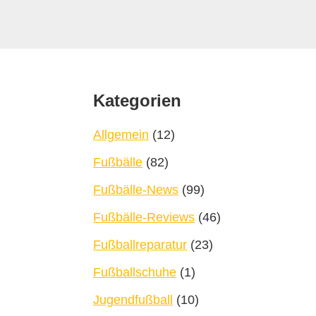
Footer
Kategorien
Allgemein
(12)
Fußbälle
(82)
Fußbälle-News
(99)
Fußbälle-Reviews
(46)
Fußballreparatur
(23)
Fußballschuhe
(1)
Jugendfußball
(10)