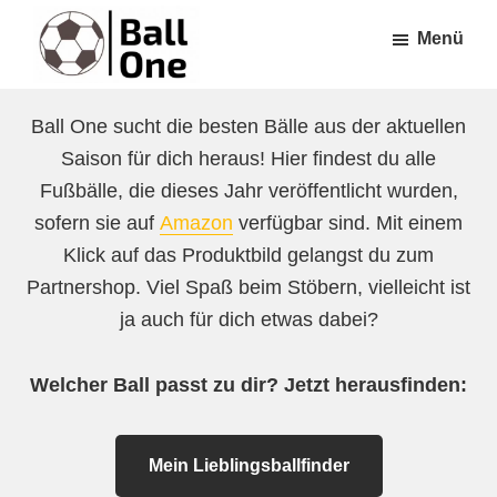
Zum
Zur
Menü
Inhalt
Fußzeile
springen
springen
Ball
Nonstop
One
Ball One sucht die besten Bälle aus der aktuellen
Fußball!
Saison für dich heraus! Hier findest du alle
Fußbälle, die dieses Jahr veröffentlicht wurden,
sofern sie auf
Amazon
verfügbar sind. Mit einem
Klick auf das Produktbild gelangst du zum
Partnershop. Viel Spaß beim Stöbern, vielleicht ist
ja auch für dich etwas dabei?
Welcher Ball passt zu dir? Jetzt herausfinden:
Mein Lieblingsballfinder