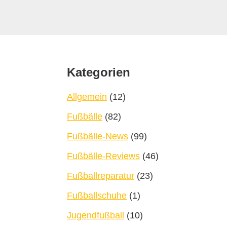
Footer
Kategorien
Allgemein
(12)
Fußbälle
(82)
Fußbälle-News
(99)
Fußbälle-Reviews
(46)
Fußballreparatur
(23)
Fußballschuhe
(1)
Jugendfußball
(10)