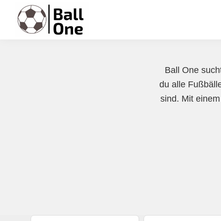
Zur
Zum
Zur
Hauptnavigation
Inhalt
Fußzeile
springen
springen
springen
Ball
Nonstop
One
Fußball!
Ball One sucht
du alle Fußbälle
sind. Mit einem