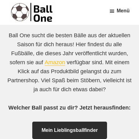
Zum
Zur
Menü
Inhalt
Fußzeile
springen
springen
Ball
Nonstop
One
Ball One sucht die besten Bälle aus der aktuellen
Fußball!
Saison für dich heraus! Hier findest du alle
Fußbälle, die dieses Jahr veröffentlicht wurden,
sofern sie auf
Amazon
verfügbar sind. Mit einem
Klick auf das Produktbild gelangst du zum
Partnershop. Viel Spaß beim Stöbern, vielleicht ist
ja auch für dich etwas dabei?
Welcher Ball passt zu dir? Jetzt herausfinden:
Mein Lieblingsballfinder