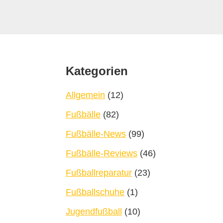
Footer
Kategorien
Allgemein
(12)
Fußbälle
(82)
Fußbälle-News
(99)
Fußbälle-Reviews
(46)
Fußballreparatur
(23)
Fußballschuhe
(1)
Jugendfußball
(10)