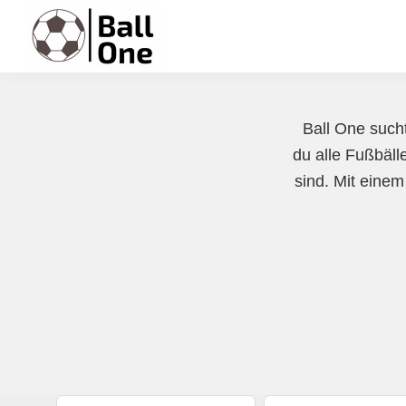
Zur
Zum
Zur
Hauptnavigation
Inhalt
Fußzeile
springen
springen
springen
Ball
Nonstop
One
Fußball!
Ball One sucht
du alle Fußbälle
sind. Mit einem