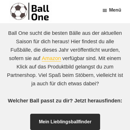
Zum
Zur
Menü
Inhalt
Fußzeile
springen
springen
Ball
Nonstop
One
Ball One sucht die besten Bälle aus der aktuellen
Fußball!
Saison für dich heraus! Hier findest du alle
Fußbälle, die dieses Jahr veröffentlicht wurden,
sofern sie auf
Amazon
verfügbar sind. Mit einem
Klick auf das Produktbild gelangst du zum
Partnershop. Viel Spaß beim Stöbern, vielleicht ist
ja auch für dich etwas dabei?
Welcher Ball passt zu dir? Jetzt herausfinden:
Mein Lieblingsballfinder