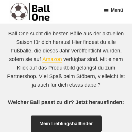
Zum
Zur
Menü
Inhalt
Fußzeile
springen
springen
Ball
Nonstop
One
Ball One sucht die besten Bälle aus der aktuellen
Fußball!
Saison für dich heraus! Hier findest du alle
Fußbälle, die dieses Jahr veröffentlicht wurden,
sofern sie auf
Amazon
verfügbar sind. Mit einem
Klick auf das Produktbild gelangst du zum
Partnershop. Viel Spaß beim Stöbern, vielleicht ist
ja auch für dich etwas dabei?
Welcher Ball passt zu dir? Jetzt herausfinden:
Mein Lieblingsballfinder