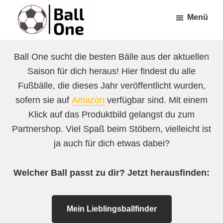
Zum
Zur
Menü
Inhalt
Fußzeile
springen
springen
Ball
Nonstop
One
Ball One sucht die besten Bälle aus der aktuellen
Fußball!
Saison für dich heraus! Hier findest du alle
Fußbälle, die dieses Jahr veröffentlicht wurden,
sofern sie auf
Amazon
verfügbar sind. Mit einem
Klick auf das Produktbild gelangst du zum
Partnershop. Viel Spaß beim Stöbern, vielleicht ist
ja auch für dich etwas dabei?
Welcher Ball passt zu dir? Jetzt herausfinden:
Mein Lieblingsballfinder