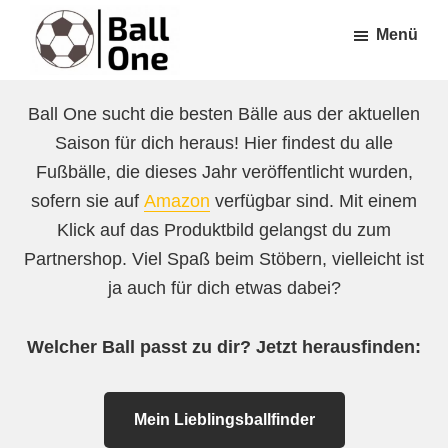
Zum
Zur
Menü
Inhalt
Fußzeile
springen
springen
Ball
Nonstop
One
Ball One sucht die besten Bälle aus der aktuellen
Fußball!
Saison für dich heraus! Hier findest du alle
Fußbälle, die dieses Jahr veröffentlicht wurden,
sofern sie auf
Amazon
verfügbar sind. Mit einem
Klick auf das Produktbild gelangst du zum
Partnershop. Viel Spaß beim Stöbern, vielleicht ist
ja auch für dich etwas dabei?
Welcher Ball passt zu dir? Jetzt herausfinden:
Mein Lieblingsballfinder