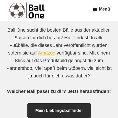
Zum
Zur
Menü
Inhalt
Fußzeile
springen
springen
Ball
Nonstop
One
Ball One sucht die besten Bälle aus der aktuellen
Fußball!
Saison für dich heraus! Hier findest du alle
Fußbälle, die dieses Jahr veröffentlicht wurden,
sofern sie auf
Amazon
verfügbar sind. Mit einem
Klick auf das Produktbild gelangst du zum
Partnershop. Viel Spaß beim Stöbern, vielleicht ist
ja auch für dich etwas dabei?
Welcher Ball passt zu dir? Jetzt herausfinden:
Mein Lieblingsballfinder