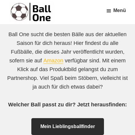
Zum
Zur
Menü
Inhalt
Fußzeile
springen
springen
Ball
Nonstop
One
Ball One sucht die besten Bälle aus der aktuellen
Fußball!
Saison für dich heraus! Hier findest du alle
Fußbälle, die dieses Jahr veröffentlicht wurden,
sofern sie auf
Amazon
verfügbar sind. Mit einem
Klick auf das Produktbild gelangst du zum
Partnershop. Viel Spaß beim Stöbern, vielleicht ist
ja auch für dich etwas dabei?
Welcher Ball passt zu dir? Jetzt herausfinden:
Mein Lieblingsballfinder