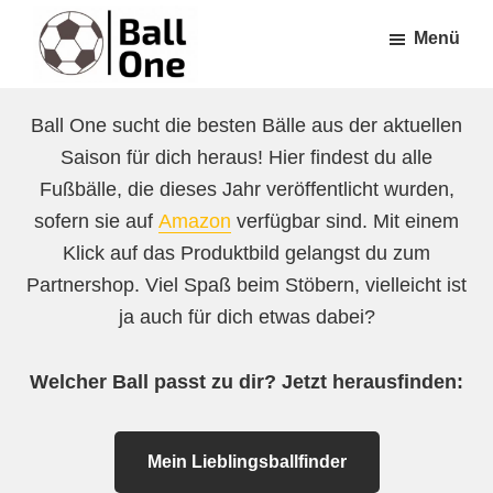
Zum
Zur
Menü
Inhalt
Fußzeile
springen
springen
Ball
Nonstop
One
Ball One sucht die besten Bälle aus der aktuellen
Fußball!
Saison für dich heraus! Hier findest du alle
Fußbälle, die dieses Jahr veröffentlicht wurden,
sofern sie auf
Amazon
verfügbar sind. Mit einem
Klick auf das Produktbild gelangst du zum
Partnershop. Viel Spaß beim Stöbern, vielleicht ist
ja auch für dich etwas dabei?
Welcher Ball passt zu dir? Jetzt herausfinden:
Mein Lieblingsballfinder