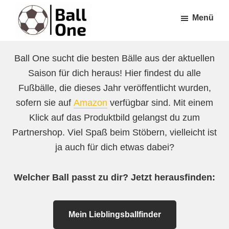
Zum
Zur
Menü
Inhalt
Fußzeile
springen
springen
Ball
Nonstop
One
Ball One sucht die besten Bälle aus der aktuellen
Fußball!
Saison für dich heraus! Hier findest du alle
Fußbälle, die dieses Jahr veröffentlicht wurden,
sofern sie auf
Amazon
verfügbar sind. Mit einem
Klick auf das Produktbild gelangst du zum
Partnershop. Viel Spaß beim Stöbern, vielleicht ist
ja auch für dich etwas dabei?
Welcher Ball passt zu dir? Jetzt herausfinden:
Mein Lieblingsballfinder