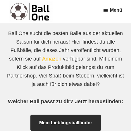
Zum
Zur
Menü
Inhalt
Fußzeile
springen
springen
Ball
Nonstop
One
Ball One sucht die besten Bälle aus der aktuellen
Fußball!
Saison für dich heraus! Hier findest du alle
Fußbälle, die dieses Jahr veröffentlicht wurden,
sofern sie auf
Amazon
verfügbar sind. Mit einem
Klick auf das Produktbild gelangst du zum
Partnershop. Viel Spaß beim Stöbern, vielleicht ist
ja auch für dich etwas dabei?
Welcher Ball passt zu dir? Jetzt herausfinden:
Mein Lieblingsballfinder