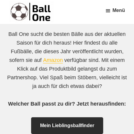
Zum
Zur
Menü
Inhalt
Fußzeile
springen
springen
Ball
Nonstop
One
Ball One sucht die besten Bälle aus der aktuellen
Fußball!
Saison für dich heraus! Hier findest du alle
Fußbälle, die dieses Jahr veröffentlicht wurden,
sofern sie auf
Amazon
verfügbar sind. Mit einem
Klick auf das Produktbild gelangst du zum
Partnershop. Viel Spaß beim Stöbern, vielleicht ist
ja auch für dich etwas dabei?
Welcher Ball passt zu dir? Jetzt herausfinden:
Mein Lieblingsballfinder