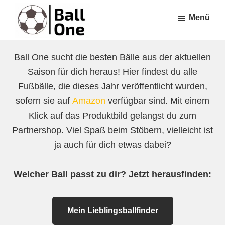
Zum
Zur
Menü
Inhalt
Fußzeile
springen
springen
Ball
Nonstop
One
Ball One sucht die besten Bälle aus der aktuellen
Fußball!
Saison für dich heraus! Hier findest du alle
Fußbälle, die dieses Jahr veröffentlicht wurden,
sofern sie auf
Amazon
verfügbar sind. Mit einem
Klick auf das Produktbild gelangst du zum
Partnershop. Viel Spaß beim Stöbern, vielleicht ist
ja auch für dich etwas dabei?
Welcher Ball passt zu dir? Jetzt herausfinden:
Mein Lieblingsballfinder