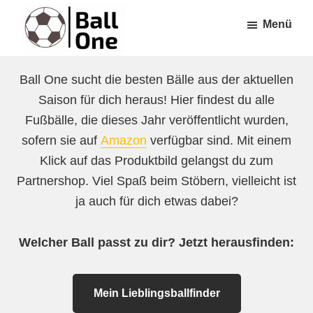
Zum
Zur
Menü
Inhalt
Fußzeile
springen
springen
Ball
Nonstop
One
Ball One sucht die besten Bälle aus der aktuellen
Fußball!
Saison für dich heraus! Hier findest du alle
Fußbälle, die dieses Jahr veröffentlicht wurden,
sofern sie auf
Amazon
verfügbar sind. Mit einem
Klick auf das Produktbild gelangst du zum
Partnershop. Viel Spaß beim Stöbern, vielleicht ist
ja auch für dich etwas dabei?
Welcher Ball passt zu dir? Jetzt herausfinden:
Mein Lieblingsballfinder